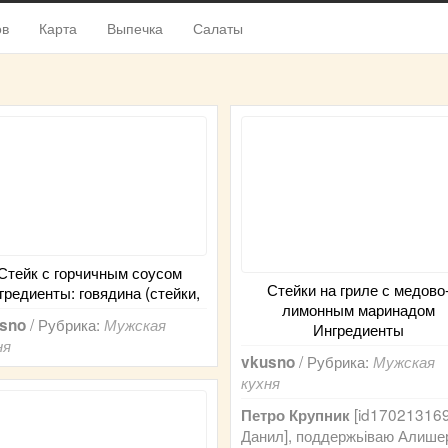
ов
Карта
Выпечка
Салаты
Стейк с горчичным соусом
Стейки на гриле с медово
гредиенты: говядина (стейки,
лимонным маринадом
/ Рубрика:
sno
Мужская
Ингредиенты
ня
/ Рубрика:
vkusno
Мужская
кухня
[id170213169
Петро Крупник
Данил], поддержьіваю Алише