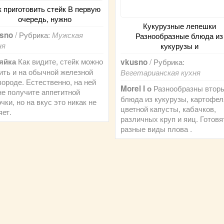
к приготовить стейк В первую
очередь, нужно
Кукурузные лепешки
/ Рубрика:
sno
Мужская
Разнообразные блюда из
ня
кукурузы и
Как видите, стейк можно
яйка
/ Рубрика:
vkusno
ить и на обычной железной
Вегетарианская кухня
вороде. Естественно, на ней
Разнообразны втор
Morel I о
не получите аппетитной
блюда из кукурузы, картофел
чки, но на вкус это никак не
цветной капусты, кабачков,
яет.
различных круп и яиц. Готовя
разные виды плова .