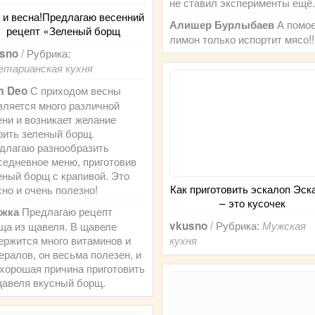
не ставил эксперименты ещё.
 и весна!Предлагаю весенний
А помо
Алишер Бурлыбаев
рецепт «Зеленый борщ
лимон только испортит мясо!!
/ Рубрика:
sno
етарианская кухня
С приходом весны
m Deo
вляется много различной
ени и возникает желание
рить зеленый борщ.
длагаю разнообразить
седневное меню, приготовив
еный борщ с крапивой. Это
Как приготовить эскалоп Эск
сно и очень полезно!
– это кусочек
Предлагаю рецепт
жка
/ Рубрика:
ща из щавеля. В щавеле
vkusno
Мужская
ержится много витаминов и
кухня
ералов, он весьма полезен, и
 хорошая причина приготовить
щавеля вкусный борщ.