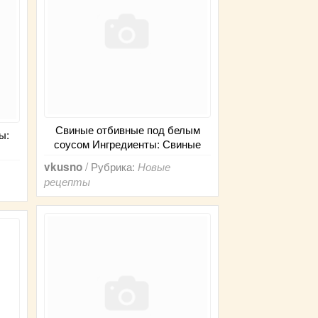
Свиные отбивные под белым
ы:
соусом Ингредиенты: Свиные
/ Рубрика:
vkusno
Новые
рецепты