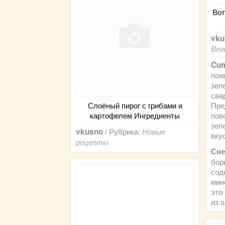
Вот
vku
Вег
Cu
поя
зел
сва
Слоёный пирог с грибами и
Пре
картофелем Ингредиенты
пов
зел
/ Рубрика:
vkusno
Новые
вку
рецепты
Сне
бор
сод
мин
это
из 