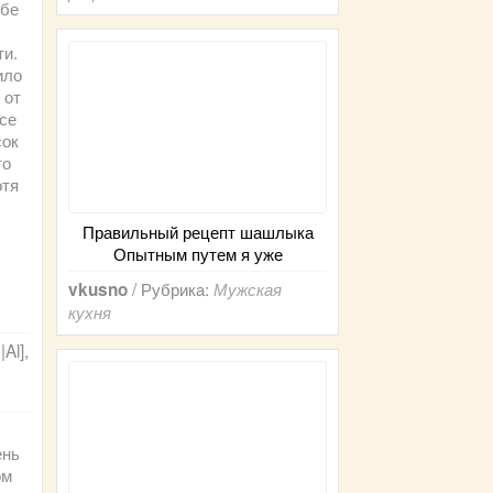
ебе
ти.
ило
 от
все
сок
то
отя
Правильный рецепт шашлыка
Опытным путем я уже
/ Рубрика:
vkusno
Мужская
кухня
Al],
ень
ом