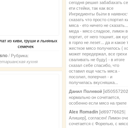
сегодня решил забабахать с
ети стейки, так как все
Ингредиенты бьіли в наявнос
сказать что просто спортил к
мяса - ето ничего не сказать...
меда - мясо сладкое, лимон 
портит, от него тошнит, аж ку
лат из киви, груши и льняных
в горло не лезет... да и какое 
семечек
жесткое мясо получилось ( х
может передержал, все грехи
/ Рубрика:
sno
сваливать не буду) - в итоге
етарианская кухня
сказал себе спасибо, что
оставил еще часть мяса -
посолил, поперчил - и
получилась вкусняшка...
[id50557202|
Данил Полевой
нормально он сочетается,
особенно если мясо на гриле
[id69776625|
Alex Romadin
Алишер], согласен! Лимон оч
сочетается с Форелью, с мяс