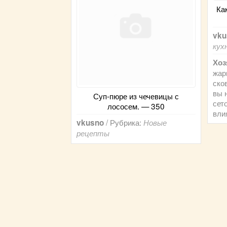
Ка
vku
кух
Хоз
жар
ско
вы 
Суп-пюре из чечевицы с
сето
лососем. — 350
вли
/ Рубрика:
vkusno
Новые
рецепты