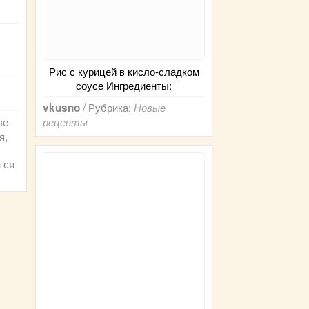
Рис с курицей в кисло-сладком
соусе Ингредиенты:
/ Рубрика:
vkusno
Новые
ые
рецепты
я,
тся