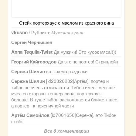
Стейк портерхаус с маслом из красного вина
/ Рубрика:
vkusno
Мужская кухня
Сергей Чернышев
Да мужики! Это кусок мяса!)))
Anna Tequila-Twist
Да это не портер! Стриплойн
Георгий Кайгородов
вот схема разделки
Сережа Шилин
[id20320282|Артём], портер и
Сережа Шилин
тибон не очень отличаются. Тибон имеет меньше
мяса со стороны тендерлоина, портерхауз -
больше. В туше тибон распологается ближе к шее,
а портер - к поясничной части
[id7061650|Сережа], это Тибон
Артём Самойлов
стейк
Все 8 комментарии