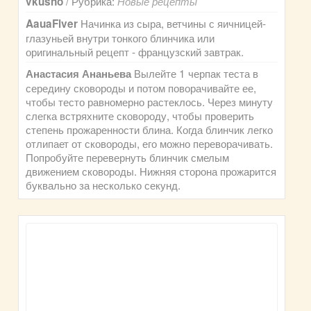
/ Рубрика:
vkusno
Новые рецепты
Начинка из сыра, ветчины с яичницей-
AauaFlver
глазуньей внутри тонкого блинчика или
оригинальный рецепт - французский завтрак.
Вылейте 1 черпак теста в
Анастасия Ананьева
середину сковороды и потом поворачивайте ее,
чтобы тесто равномерно растеклось. Через минуту
слегка встряхните сковороду, чтобы проверить
степень прожаренности блина. Когда блинчик легко
отлипает от сковороды, его можно переворачивать.
Попробуйте перевернуть блинчик смелым
движением сковороды. Нижняя сторона прожарится
буквально за несколько секунд.