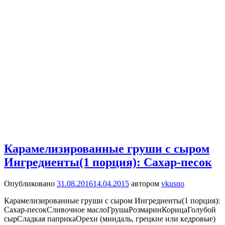
Карамелизированные груши с сыром
Ингредиенты(1 порция): Cахар-песок
Опубликовано
31.08.2016
14.04.2015
автором
vkusno
Карамелизированные груши с сыром Ингредиенты(1 порция):
Cахар-песокCливочное маслоГрушаРозмаринКорицаГолубой
сырСладкая паприкаОрехи (миндаль, грецкие или кедровые)