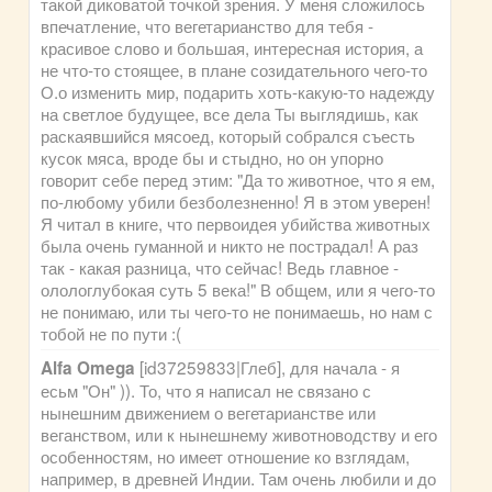
такой диковатой точкой зрения. У меня сложилось
впечатление, что вегетарианство для тебя -
красивое слово и большая, интересная история, а
не что-то стоящее, в плане созидательного чего-то
О.о изменить мир, подарить хоть-какую-то надежду
на светлое будущее, все дела Ты выглядишь, как
раскаявшийся мясоед, который собрался съесть
кусок мяса, вроде бы и стыдно, но он упорно
говорит себе перед этим: "Да то животное, что я ем,
по-любому убили безболезненно! Я в этом уверен!
Я читал в книге, что первоидея убийства животных
была очень гуманной и никто не пострадал! А раз
так - какая разница, что сейчас! Ведь главное -
олологлубокая суть 5 века!" В общем, или я чего-то
не понимаю, или ты чего-то не понимаешь, но нам с
тобой не по пути :(
[id37259833|Глеб], для начала - я
Alfa Omega
есьм "Он" )). То, что я написал не связано с
нынешним движением о вегетарианстве или
веганством, или к нынешнему животноводству и его
особенностям, но имеет отношение ко взглядам,
например, в древней Индии. Там очень любили и до