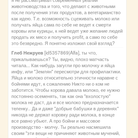
животноводства и того, что делают с животными
после получения этих продуктов, а вегетарианство
как идею. Т.е. возможность сцеживать молоко или
получать яйца сама по себе не ведет к смерти
коровы или курицы, к ней ведет уже желание людей
продать их мясо и получить profit, а само по себе
это безвредно. Я понятно изложил свой взгляд?
[id5357869|Alfa], ты что,
Глеб Нежруев
прикалываешься? Ты, видно, плохо матчасть
читала... Как-нибудь загугли про молочку и яйца
инфу, или "Землян" пересмотри для профилактики.
Яйца и молоко относительно этичности наравне с
бойнями идут, к сожалению Никто ни о ком не
заботится. Чтобы корова давала молоко, ее нужно
постоянно осеменять, так как она "вхолостую"
молока не даст, да и все молоко предназначается
теленку.. Да и даже "добрые бабушки в деревнях"
никогда не держат коровку ради молока, в конце
все равно убьют. А про бойни и массовое
производство - молчу. Ты реально насмешила
своим "эти вещи не причиняют животным мучений,