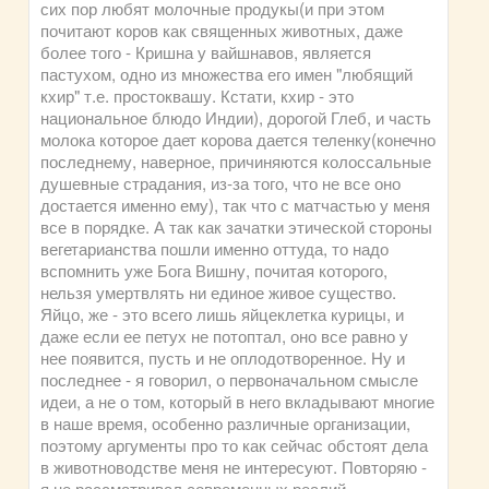
сих пор любят молочные продукы(и при этом
почитают коров как священных животных, даже
более того - Кришна у вайшнавов, является
пастухом, одно из множества его имен "любящий
кхир" т.е. простоквашу. Кстати, кхир - это
национальное блюдо Индии), дорогой Глеб, и часть
молока которое дает корова дается теленку(конечно
последнему, наверное, причиняются колоссальные
душевные страдания, из-за того, что не все оно
достается именно ему), так что с матчастью у меня
все в порядке. А так как зачатки этической стороны
вегетарианства пошли именно оттуда, то надо
вспомнить уже Бога Вишну, почитая которого,
нельзя умертвлять ни единое живое существо.
Яйцо, же - это всего лишь яйцеклетка курицы, и
даже если ее петух не потоптал, оно все равно у
нее появится, пусть и не оплодотворенное. Ну и
последнее - я говорил, о первоначальном смысле
идеи, а не о том, который в него вкладывают многие
в наше время, особенно различные организации,
поэтому аргументы про то как сейчас обстоят дела
в животноводстве меня не интересуют. Повторяю -
я не рассматривал современных реалий