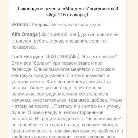
Шоколадное печенье «Мадлен» Ингредиенты:3
яйца,115 г сахара,1
/ Рубрика:
vkusno
Вегетарианская кухня
[id37259833|Глеб], да нет, совсем не
Alfa Omega
старался грубить, прошу прощения, если так
показалось.
[id5357869|Alfa], Это тут причем?
Глеб Нежруев
Этим все "болеют" при первом этапе и при
переходе. Слишком многое меняется и слишком
жестокую правду узнают. Потом привыкают и
успокаиваются. Хотя по-прежнему считаю, что
веганы - более чуткие люди, в них больше
понимания, сострадания, они внимательнее к
мелочам, чувствительнее и ранимее, добрее. Иначе
к этому не прийти... Поэтому я и считаю их чуточку
лучше. Я имею ввиду в целом сторонников
веганства. И среди мясоедов есть "непонимающие",
но способные сострадать люди, хорошие люди, и
среди веганов есть говнюки, которые из крайности в
крайность и всех ненавидят, кроме коровок, но в