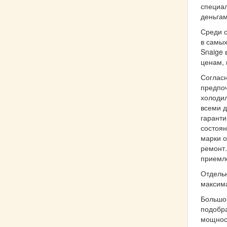
специа
деньгам
Среди о
в самых
Snaige 
ценам, 
Согласн
предпоч
холодил
всеми д
гаранти
состоян
марки о
ремонт.
приемле
Отдель
максим
Большой
подобра
мощнос