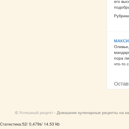
его выс
подобра
Рубрик
МАКС
Оливье,
мандари
пора ли
что-то 
Остав
©
Успешный рецепт
- Домашние кулинарные рецепты на ка
Статистика:52/ 0,479s/ 14.53 kb