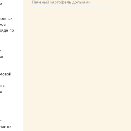
Печеный картофель дольками
ым
ленных
ков
ряде по
и
ся
рговой
я
 их
а.
е
ляется