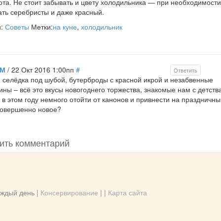
ота. Не стоит забывать и цвету холодильника — при необходимост
ть серебристы и даже красный.
и:
Советы
Метки:
на куне
,
холодильник
ИМ
/ 22 Окт 2016 1:00пп
#
Ответить
 селёдка под шубой, бутерброды с красной икрой и незабвенные
ны – всё это вкусы новогоднего торжества, знакомые нам с детства
 в этом году немного отойти от канонов и привнести на праздничны
совершенно новое?
ить комментарий
ждый день |
Консервирование
| |
Карта сайта