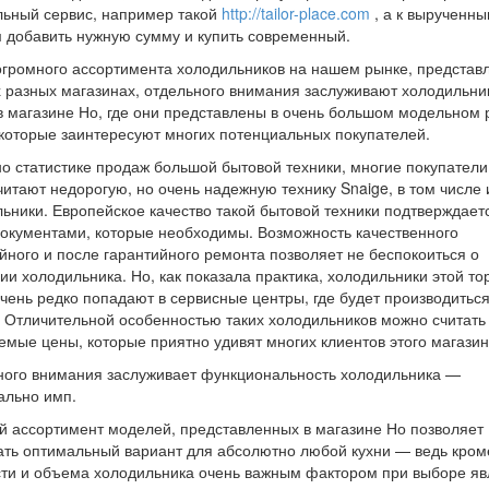
льный сервис, например такой
http://tailor-place.com
, а к вырученн
 добавить нужную сумму и купить современный.
громного ассортимента холодильников на нашем рынке, представ
 разных магазинах, отдельного внимания заслуживают холодильни
в магазине Но, где они представлены в очень большом модельном 
которые заинтересуют многих потенциальных покупателей.
о статистике продаж большой бытовой техники, многие покупатели
итают недорогую, но очень надежную технику Snaige, в том числе 
ьники. Европейское качество такой бытовой техники подтверждает
окументами, которые необходимы. Возможность качественного
йного и после гарантийного ремонта позволяет не беспокоиться о
ии холодильника. Но, как показала практика, холодильники этой то
чень редко попадают в сервисные центры, где будет производитьс
 Отличительной особенностью таких холодильников можно считать
мые цены, которые приятно удивят многих клиентов этого магазин
ного внимания заслуживает функциональность холодильника —
ально имп.
 ассортимент моделей, представленных в магазине Но позволяет
ть оптимальный вариант для абсолютно любой кухни — ведь кром
ти и объема холодильника очень важным фактором при выборе яв