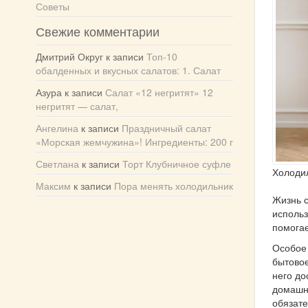
Советы
Свежие комментарии
Дмитрий Округ
к записи
Топ-10
обалденных и вкусных салатов: 1. Салат
Азура
к записи
Салат «12 негритят» 12
негритят — салат,
Ангелина
к записи
Праздничный салат
«Морская жемчужина»! Ингредиенты: 200 г
Светлана
к записи
Торт Клубничное суфле
Холодил
Максим
к записи
Пора менять холодильник
Жизнь с
использ
помогае
Особое 
бытовое
него до
домашни
обязате