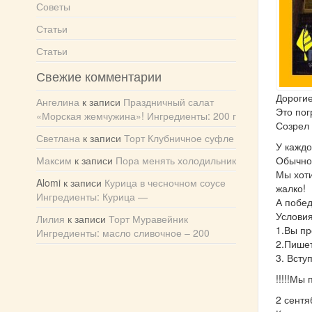
Советы
Статьи
Статьи
Свежие комментарии
Дорогие
Ангелина
к записи
Праздничный салат
Это пог
«Морская жемчужина»! Ингредиенты: 200 г
Созрел 
Светлана
к записи
Торт Клубничное суфле
У каждо
Максим
к записи
Пора менять холодильник
Обычно 
Мы хоти
Alomi
к записи
Курица в чесночном соусе
жалко!
Ингредиенты: Курица —
А побед
Условия
Лилия
к записи
Торт Муравейник
1.Вы пр
Ингредиенты: масло сливочное – 200
2.Пишет
3. Вступ
!!!!!Мы
2 сентя