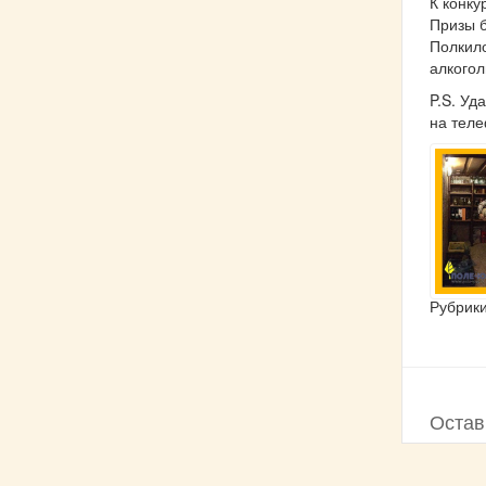
К конку
Призы б
Полкило
алкогол
P.S. Уд
на теле
Рубрик
Остав