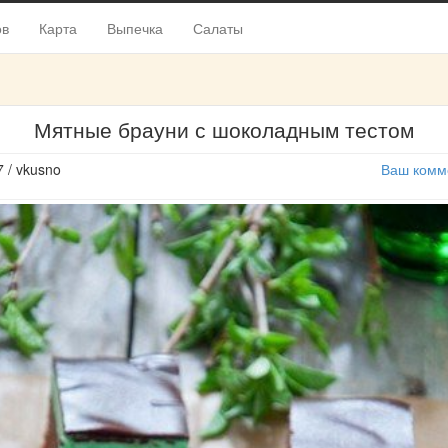
ов
Карта
Выпечка
Салаты
Мятные брауни с шоколадным тестом
7 / vkusno
Ваш комм