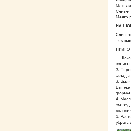
Мятный 
Сливки 
Мелко р
НА ШО
Сливочн
Тёмный
ПРИГО
1. Шоко
ваниль
2. Пере
складыв
3. Выли
Выпекат
формы.
4. Масл
очередь
холодил
5. Раст
убрать 