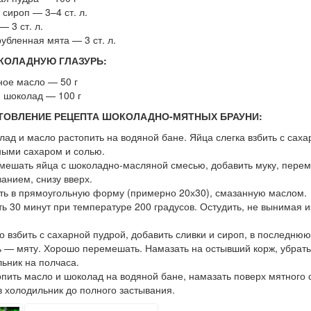
сироп — 3–4 ст. л.
— 3 ст. л.
убленная мята — 3 ст. л.
КОЛАДНУЮ ГЛАЗУРЬ:
ое масло — 50 г
 шоколад — 100 г
ТОВЛЕНИЕ РЕЦЕПТА ШОКОЛАДНО-МЯТНЫХ БРАУНИ:
лад и масло растопить на водяной бане. Яйца слегка взбить с саха
ными сахаром и солью.
мешать яйца с шоколадно-масляной смесью, добавить муку, пере
анием, снизу вверх.
ть в прямоугольную форму (примерно 20х30), смазанную маслом.
ь 30 минут при температуре 200 градусов. Остудить, не вынимая и
о взбить с сахарной пудрой, добавить сливки и сироп, в последнюю
 — мяту. Хорошо перемешать. Намазать на остывший корж, убрать
ьник на полчаса.
опить масло и шоколад на водяной бане, намазать поверх мятного 
в холодильник до полного застывания.