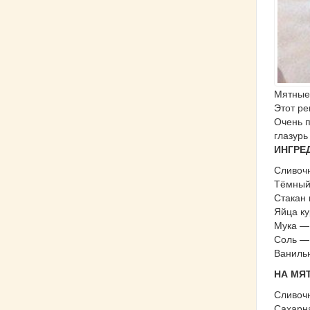
Мятные
Этот ре
Очень п
глазурь
ИНГРЕ
Сливочн
Тёмный
Стакан 
Яйца ку
Мука — 
Соль —
Ванильн
НА МЯ
Сливочн
Сахарна