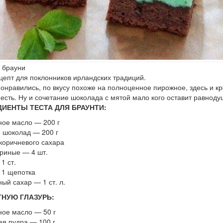
 брауни
цепт для поклонников ирландских традиций.
онравились, по вкусу похоже на полноценное пирожное, здесь и кр
 есть. Ну и сочетание шоколада с мятой мало кого оставит равнод
ДИЕНТЫ ТЕСТА ДЛЯ БРАУНТИ:
ое масло — 200 г
 шоколад — 200 г
коричневого сахара
риные — 4 шт.
1 ст.
 1 щепотка
ый сахар — 1 ст. л.
ТНУЮ ГЛАЗУРЬ:
ое масло — 50 г
я пудра — 100 г