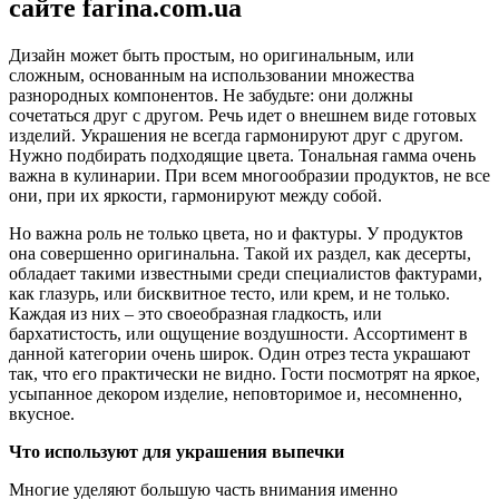
сайте farina.com.ua
Дизайн может быть простым, но оригинальным, или
сложным, основанным на использовании множества
разнородных компонентов. Не забудьте: они должны
сочетаться друг с другом. Речь идет о внешнем виде готовых
изделий. Украшения не всегда гармонируют друг с другом.
Нужно подбирать подходящие цвета. Тональная гамма очень
важна в кулинарии. При всем многообразии продуктов, не все
они, при их яркости, гармонируют между собой.
Но важна роль не только цвета, но и фактуры. У продуктов
она совершенно оригинальна. Такой их раздел, как десерты,
обладает такими известными среди специалистов фактурами,
как глазурь, или бисквитное тесто, или крем, и не только.
Каждая из них – это своеобразная гладкость, или
бархатистость, или ощущение воздушности. Ассортимент в
данной категории очень широк. Один отрез теста украшают
так, что его практически не видно. Гости посмотрят на яркое,
усыпанное декором изделие, неповторимое и, несомненно,
вкусное.
Что используют для украшения выпечки
Многие уделяют большую часть внимания именно