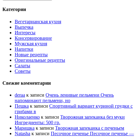
Категории
Вегетарианская кухня
Выпечка
Интересы
Консервирование
Мужская кухня
Напитки
Новые рецепты
Оригинальные рецепты
Салаты
Советы
Свежие комментарии
deraa
к записи
Очень ленивые пельмени Очень
напоминают пельмени, но
Пешка
к записи
Спортивный вариант куриной грудки с
грибами в
Николаенко
к записи
Творожная запеканка без муки
Ингредиенты: 500 гр.
Маришка
к записи
Творожная запеканка с печеньем
Natasha
к записи
Песочное печенье Песочное печенье —